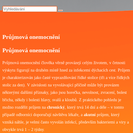
Průjmová onemocnění
Průjmová onemocnění
Průjmová onemocnění člověka věrně provázejí celým životem, v četnosti
výskytu figurují na druhém místě hned za infekcemi dýchacích cest. Průjem
je charakterizován jako časté vyprazdňování řídké stolice (tři a více řídkých
stolic za den). V závislosti na vyvolávající příčině může být provázen
některými dalšími příznaky, jako jsou horečka, nevolnost, zvracení, bolest
břicha, někdy i bolesti hlavy, svalů a kloubů. Z praktického pohledu je
možno rozdělit průjem na
chronický
, který trvá 14 dní a déle – v tomto
případě odborníci doporučují návštěvu lékaře, a
akutní
průjem, který
vzniká náhle, je velmi často vyvolán infekcí, především bakteriemi a viry a
obvykle trvá 1 – 2 týdny.