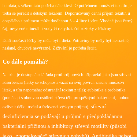
batolata, s věkem tato potřeba dále klesá. O potřebném množství tekutin je
třeba se poradit s dětským lékařem. Doporučovaný denní příjem tekutin u
dospělého s průjmem může dosáhnout 3 – 4 litry i více. Vhodné jsou černý
čaj, nesycené minerální vody či rehydratační roztoky z lékárny.
Další součástí léčby by měla být i dieta. Potraviny by měly být nemastné,
neslané, chuťově nevýrazné. Zažívání je potřeba šetřit.
Co dále pomáhá?
Na trhu je dostupná celá řada protiprůjmových přípravků jako jsou střevní
adsorbencia (látky se schopností vázat na svůj povrch značné množství
látek, a tím napomáhat odstranění toxinu z těla); eubiotika a probiotika
(pomáhají s obnovou osídlení střeva tělu prospěšnými bakteriemi, mohou
střevní
ovlivnit délku trvání a frekvenci výskytu průjmu),
dezinficiencia se podávají u průjmů s předpokládanou
bakteriální příčinou a inhibitory střevní motility (působí
jako „zpomalovače“ střevních pohybů). Antibiotika nejsou