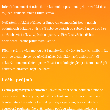
Infekční onemocnění trávicího traktu mohou postihnout jeho různé části, a
to jícen, žaludek, tenké i tlusté střevo.
Nejčastější infekční příčinou průjmových onemocnění jsou v našich
podmínkách bakterie a viry. Při nebo po cestách do subtropů nebo tropů se
může objevit i nákaza způsobená parazity. Převážná většina těchto
onemocnění začíná průjmovitou stolicí.
Příčiny průjmu však mohou být i neinfekční. K výskytu řídkých stolic může
dojít po dietní chybě, po užívání některých léků (např. antibiotik), při
některých onemocněních, po ozařování u onkologických pacientů a také při
některých otravách, např. houbami.
Léčba průjmů
Léčba průjmových onemocnění
závisí na příznacích, obtížích a příčině
onemocnění. Obecně je nejdůležitějším krokem rehydratace – nahrazení
tekutin, které by měly pokrýt jak potřeby organismu, tak i ztráty tekutin
způsobené průjmem. Nejvyšší bazální potřebu tekutin mají kojenci a