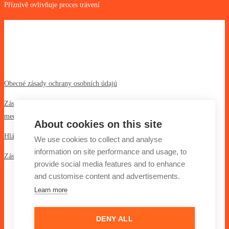
Příznivě ovlivňuje proces trávení
Před použitím si pozorně přečtěte příbalovou
informaci.
Hylak forte je léčivý přípravek k vnitřnímu užití.
Obecné zásady ochrany osobních údajú
Zásady ochrany osobních údajů společnosti Teva pro farmakovigilanci,
medicínske dotazy a hlášení týkající se kvality produktů
About cookies on this site
Hlášení nežádoucích účinků
We use cookies to collect and analyse
information on site performance and usage, to
Zásady používaní cookies
provide social media features and to enhance
and customise content and advertisements.
Kontakt
Learn more
Teva Pharmaceuticals CR, s.r.o.
DOCK 04-D,4. patro – Boudníkova 2514/7, 180 00 Praha 8
DENY ALL
www.teva.cz