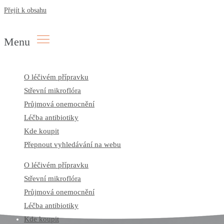
Přejít k obsahu
Menu
O léčivém přípravku
Střevní mikroflóra
Průjmová onemocnění
Léčba antibiotiky
Kde koupit
Přepnout vyhledávání na webu
O léčivém přípravku
Střevní mikroflóra
Průjmová onemocnění
Léčba antibiotiky
Kde koupit